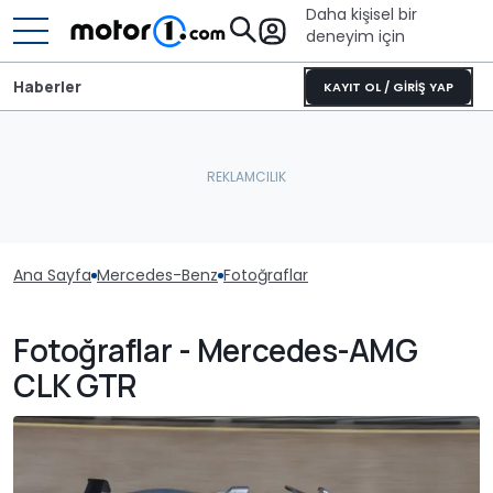
Daha kişisel bir
deneyim için
Haberler
KAYIT OL / GİRİŞ YAP
Ana Sayfa
Mercedes-Benz
Fotoğraflar
Fotoğraflar - Mercedes-AMG
CLK GTR