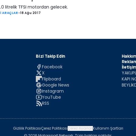
.0 litrelik TFSI motordan gelecek.
İ ARAÇLAR
-
18 Ağu 2017
Bizi Takip Edin
Hakkım
Reklam
Facebook
İletişi
X
YAKUPL
Flipboard
KAPI N
Google News
BEYLİK
Instagram
YouTube
RSS
Gizlilik Politikası
Çerez Politikası
Çerez Ayarları
Kullanım Şartları
© 2026 Motorsport Network. Tüm hakları saklıdır.