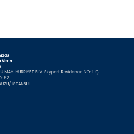
ızda
 Verin
m
U MAH. HÜRRİYET BLV. Skyport Residence NO: 1 İÇ
O: 62
DÜZÜ/ İSTANBUL