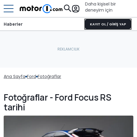
Daha kişisel bir
deneyim için
Haberler
KAYIT OL / GİRİŞ YAP
Ana Sayfa
Ford
Fotoğraflar
Fotoğraflar - Ford Focus RS
tarihi