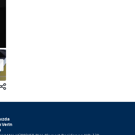
ızda
 Verin
m