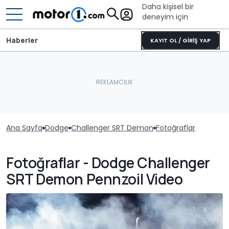
Daha kişisel bir
deneyim için
Haberler
KAYIT OL / GİRİŞ YAP
Ana Sayfa
Dodge
Challenger SRT Demon
Fotoğraflar
Fotoğraflar - Dodge Challenger
SRT Demon Pennzoil Video