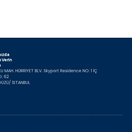
ızda
 Verin
m
U MAH. HÜRRİYET BLV. Skyport Residence NO: 1 İÇ
O: 62
DÜZÜ/ İSTANBUL