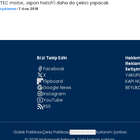
VTEC motor, Japon hatch'i daha da çekici yapacak.
Açıklama
-
7 Oca 2018
Bizi Takip Edin
Hakkım
Reklam
Facebook
İletişi
X
YAKUPL
Flipboard
KAPI N
Google News
BEYLİK
Instagram
YouTube
RSS
Gizlilik Politikası
Çerez Politikası
Çerez Ayarları
Kullanım Şartları
© 2026 Motorsport Network. Tüm hakları saklıdır.