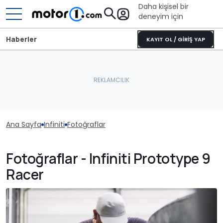
Daha kişisel bir
deneyim için
Haberler
KAYIT OL / GİRİŞ YAP
Ana Sayfa
Infiniti
Fotoğraflar
Fotoğraflar - Infiniti Prototype 9
Racer