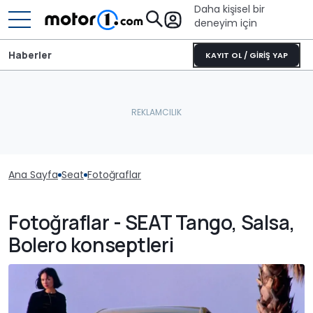
Daha kişisel bir
deneyim için
Haberler
KAYIT OL / GİRİŞ YAP
Ana Sayfa
Seat
Fotoğraflar
Fotoğraflar - SEAT Tango, Salsa,
Bolero konseptleri