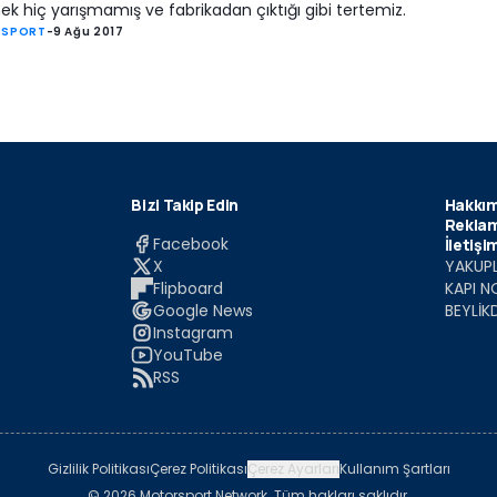
ek hiç yarışmamış ve fabrikadan çıktığı gibi tertemiz.
SPORT
-
9 Ağu 2017
Bizi Takip Edin
Hakkım
Reklam
Facebook
İletişi
X
YAKUPL
Flipboard
KAPI N
Google News
BEYLİK
Instagram
YouTube
RSS
Gizlilik Politikası
Çerez Politikası
Çerez Ayarları
Kullanım Şartları
© 2026 Motorsport Network. Tüm hakları saklıdır.