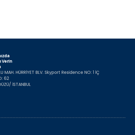
ızda
 Verin
m
U MAH. HÜRRİYET BLV. Skyport Residence NO: 1 İÇ
O: 62
DÜZÜ/ İSTANBUL