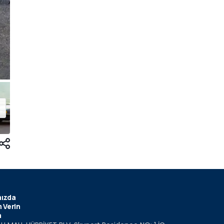
ızda
 Verin
m