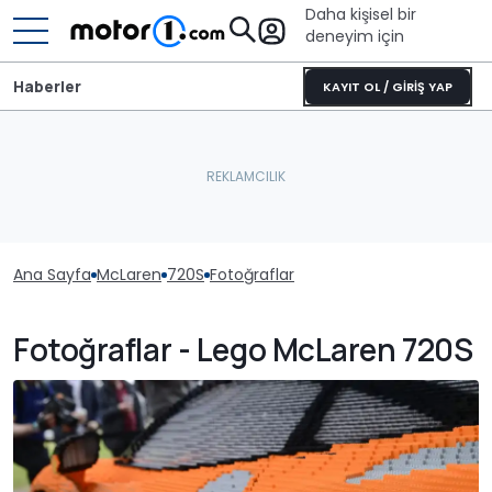
Daha kişisel bir
deneyim için
Haberler
KAYIT OL / GİRİŞ YAP
Ana Sayfa
McLaren
720S
Fotoğraflar
Fotoğraflar - Lego McLaren 720S