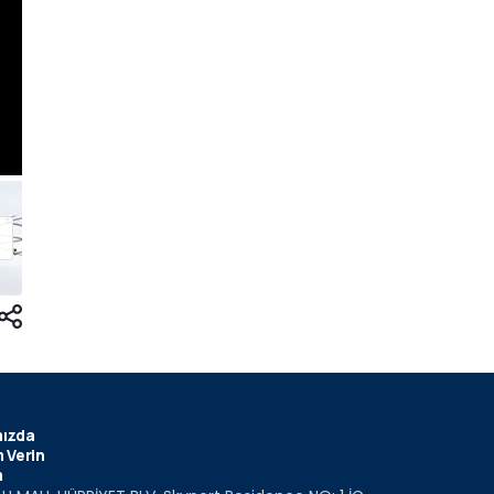
ızda
 Verin
m