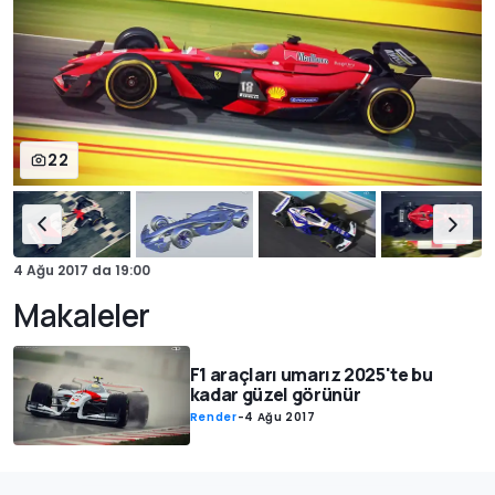
22
4 Ağu 2017
da
19:00
Makaleler
F1 araçları umarız 2025'te bu
kadar güzel görünür
Render
-
4 Ağu 2017