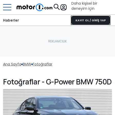
Daha kişisel bir
deneyim için
Haberler
KAYIT OL / GİRİŞ YAP
Ana Sayfa
BMW
Fotoğraflar
Fotoğraflar - G-Power BMW 750D