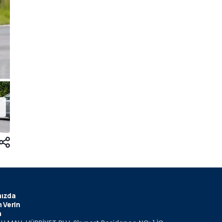
ızda
 Verin
m