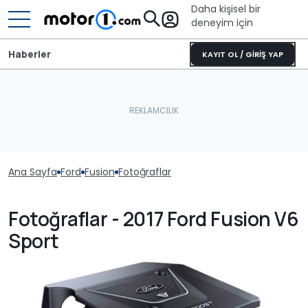
Daha kişisel bir
deneyim için
Haberler
KAYIT OL / GİRİŞ YAP
Ana Sayfa
Ford
Fusion
Fotoğraflar
Fotoğraflar - 2017 Ford Fusion V6
Sport