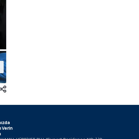
ızda
 Verin
m