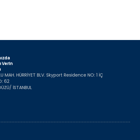
ızda
 Verin
m
U MAH. HÜRRİYET BLV. Skyport Residence NO: 1 İÇ
O: 62
DÜZÜ/ İSTANBUL