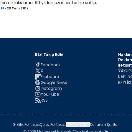
ın en lüks aracı 90 yıldan uzun bir tarihe sahip.
LER
-
28 Tem 2017
Bizi Takip Edin
Hakkım
Reklam
Facebook
İletişi
X
YAKUPL
Flipboard
KAPI N
Google News
BEYLİK
Instagram
YouTube
RSS
Gizlilik Politikası
Çerez Politikası
Çerez Ayarları
Kullanım Şartları
© 2026 Motorsport Network. Tüm hakları saklıdır.