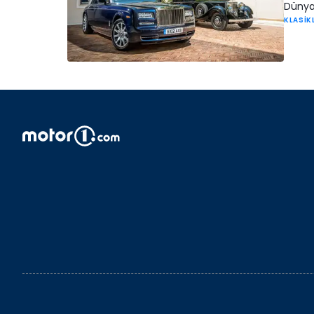
Dünyan
KLASİK