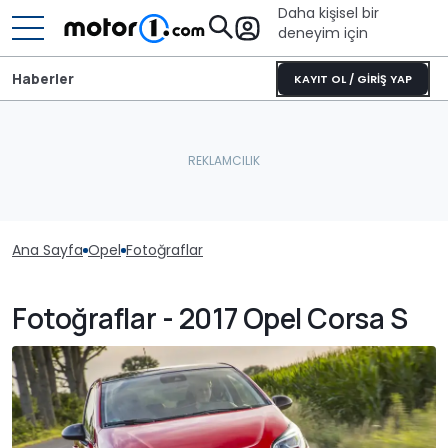
Daha kişisel bir
deneyim için
Haberler
KAYIT OL / GİRİŞ YAP
Ana Sayfa
Opel
Fotoğraflar
Fotoğraflar - 2017 Opel Corsa S