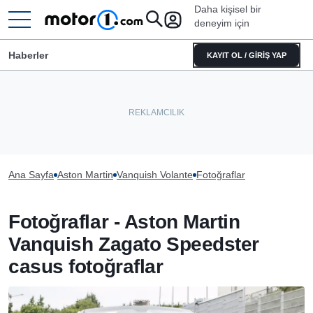
Daha kişisel bir
deneyim için
Haberler
KAYIT OL / GİRİŞ YAP
Ana Sayfa
Aston Martin
Vanquish Volante
Fotoğraflar
Fotoğraflar - Aston Martin
Vanquish Zagato Speedster
casus fotoğraflar