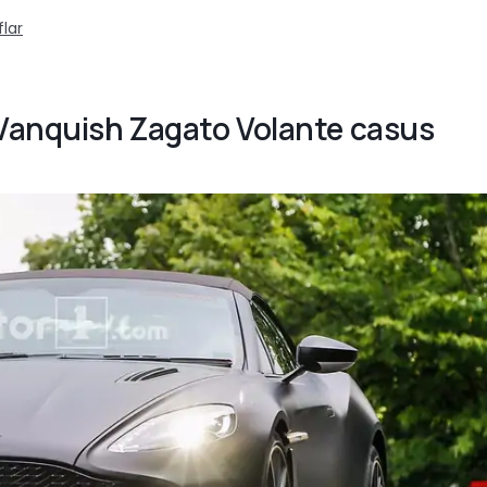
lar
 Vanquish Zagato Volante casus