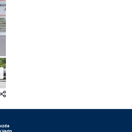
ızda
 Verin