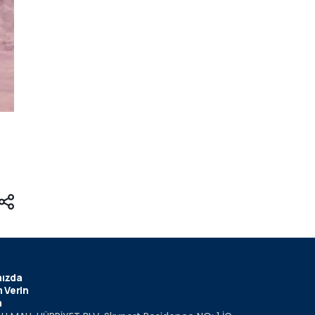
ızda
 Verin
m