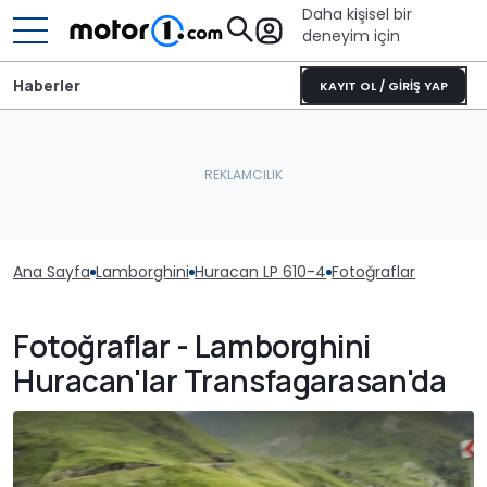
Daha kişisel bir
deneyim için
Haberler
KAYIT OL / GİRİŞ YAP
Ana Sayfa
Lamborghini
Huracan LP 610-4
Fotoğraflar
Fotoğraflar - Lamborghini
Huracan'lar Transfagarasan'da