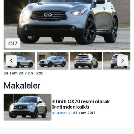
17
24 Tem 2017
da
15:20
Makaleler
Infiniti QX70 resmi olarak
üretimden kalktı
OTOMOTİV
-
24 Tem 2017