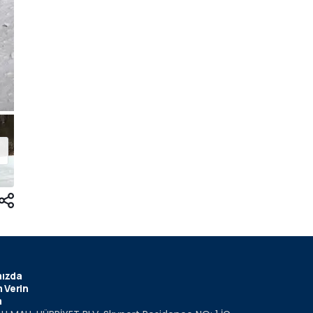
ızda
 Verin
m