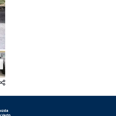
ızda
 Verin