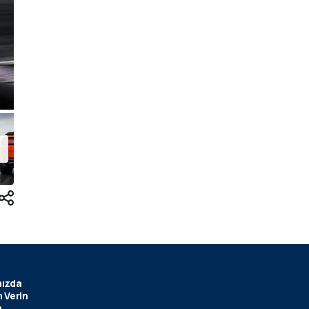
ızda
 Verin
m