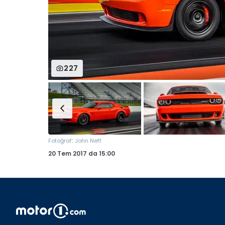
227
:
Fotoğraf
John Neff
20 Tem 2017
da
15:00