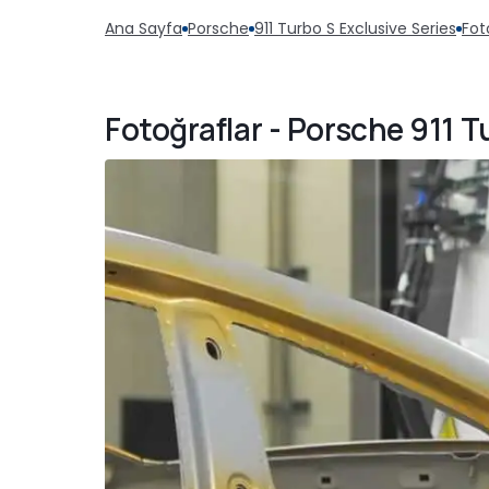
Ana Sayfa
Porsche
911 Turbo S Exclusive Series
Fot
Fotoğraflar - Porsche 911 T