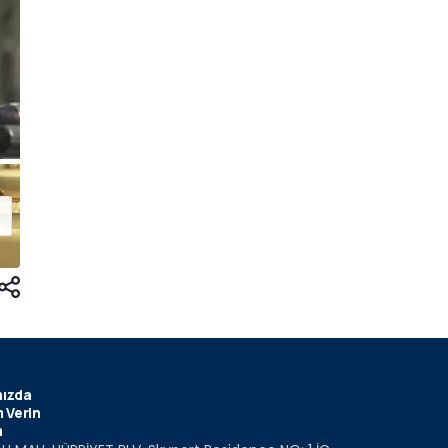
ızda
 Verin
m