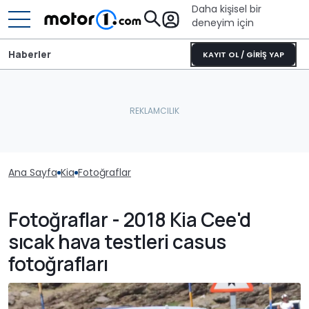
Daha kişisel bir
deneyim için
Haberler
KAYIT OL / GİRİŞ YAP
Ana Sayfa
Kia
Fotoğraflar
Fotoğraflar - 2018 Kia Cee'd
sıcak hava testleri casus
fotoğrafları