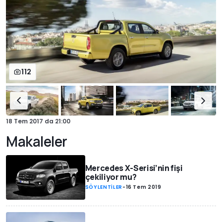
112
18 Tem 2017
da
21:00
Makaleler
Mercedes X-Serisi’nin fişi
çekiliyor mu?
SÖYLENTİLER
-
16 Tem 2019