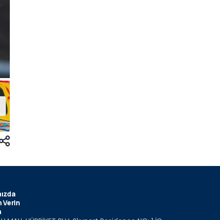
ızda
 Verin
m