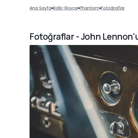
Ana Sayfa
Rolls-Royce
Phantom
Fotoğraflar
Fotoğraflar - John Lennon'