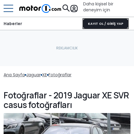
Daha kişisel bir
deneyim için
Haberler
KAYIT OL / GİRİŞ YAP
Ana Sayfa
Jaguar
XE
Fotoğraflar
Fotoğraflar - 2019 Jaguar XE SVR
casus fotoğrafları