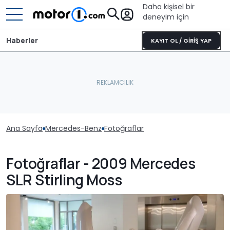
Daha kişisel bir
deneyim için
Haberler
KAYIT OL / GİRİŞ YAP
Ana Sayfa
Mercedes-Benz
Fotoğraflar
Fotoğraflar - 2009 Mercedes
SLR Stirling Moss