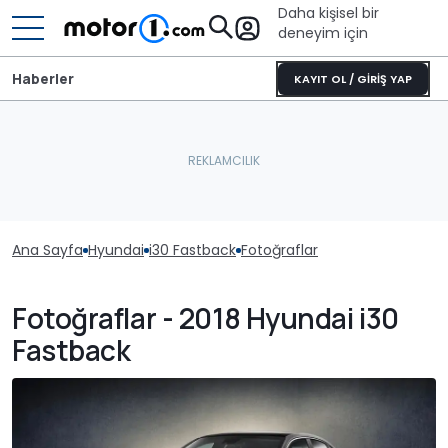
Daha kişisel bir
deneyim için
Haberler
KAYIT OL / GİRİŞ YAP
Ana Sayfa
Hyundai
i30 Fastback
Fotoğraflar
Fotoğraflar - 2018 Hyundai i30
Fastback