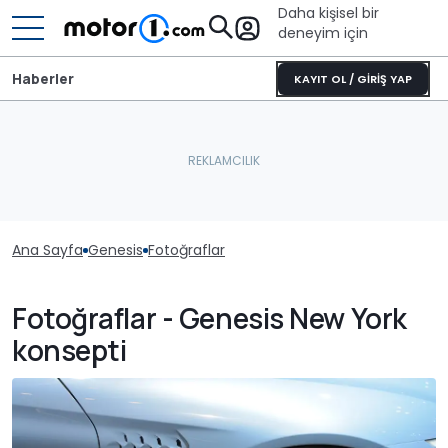
Daha kişisel bir
deneyim için
Haberler
KAYIT OL / GİRİŞ YAP
Ana Sayfa
Genesis
Fotoğraflar
Fotoğraflar - Genesis New York
konsepti