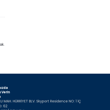
ak.
ızda
 Verin
m
U MAH. HÜRRİYET BLV. Skyport Residence NO: 1 İÇ
O: 62