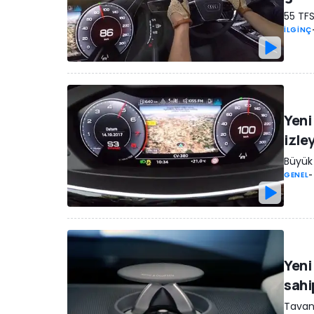
55 TFS
İLGİNÇ
Yeni
izle
Büyük 
GENEL
-
Yeni
sahi
Tavan