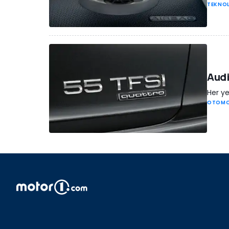
TEKNO
Audi
Her ye
OTOMO