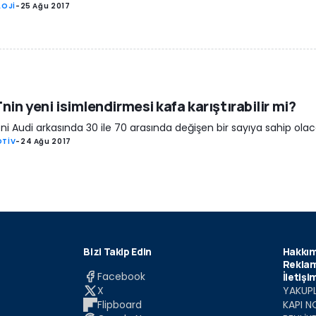
LOJİ
-
25 Ağu 2017
'nin yeni isimlendirmesi kafa karıştırabilir mi?
ni Audi arkasında 30 ile 70 arasında değişen bir sayıya sahip olac
TİV
-
24 Ağu 2017
Bizi Takip Edin
Hakkım
Reklam
Facebook
İletişi
X
YAKUPL
Flipboard
KAPI N