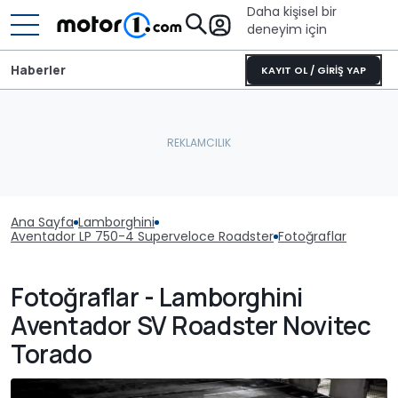
Daha kişisel bir
deneyim için
Haberler
KAYIT OL / GİRİŞ YAP
Ana Sayfa
Lamborghini
Aventador LP 750-4 Superveloce Roadster
Fotoğraflar
Fotoğraflar - Lamborghini
Aventador SV Roadster Novitec
Torado