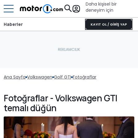
Daha kişisel bir
deneyim için
Haberler
KAYIT OL / GİRİŞ YAP
Ana Sayfa
Volkswagen
Golf GTI
Fotoğraflar
Fotoğraflar - Volkswagen GTI
temalı düğün