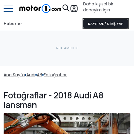
Daha kişisel bir
deneyim için
Haberler
KAYIT OL / GİRİŞ YAP
Ana Sayfa
Audi
A8
Fotoğraflar
Fotoğraflar - 2018 Audi A8
lansman