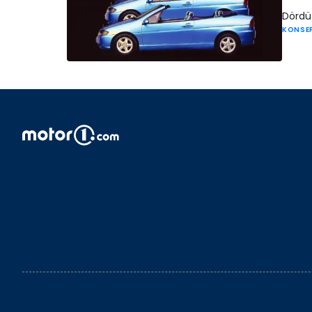
Dördü 
KONSE