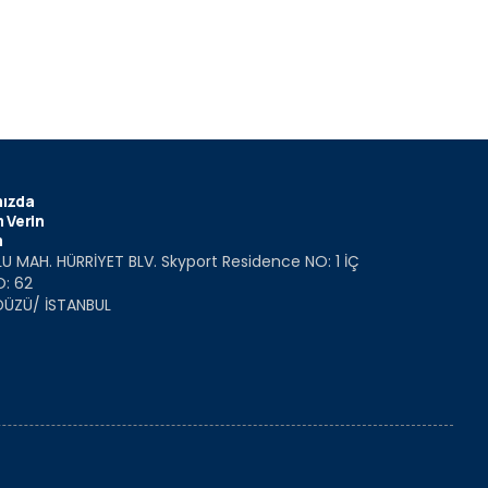
ızda
 Verin
m
U MAH. HÜRRİYET BLV. Skyport Residence NO: 1 İÇ
O: 62
DÜZÜ/ İSTANBUL