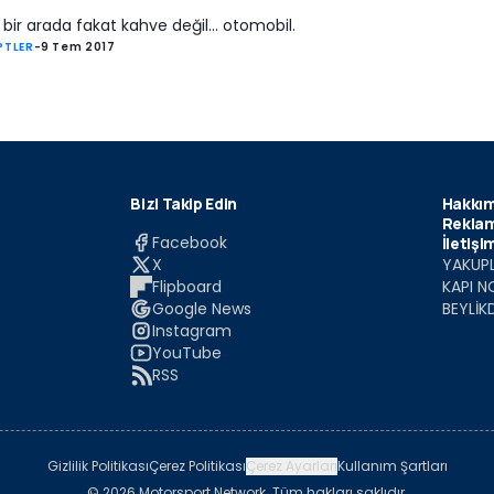
bir arada fakat kahve değil... otomobil.
PTLER
-
9 Tem 2017
Bizi Takip Edin
Hakkım
Reklam
Facebook
İletişi
X
YAKUPL
Flipboard
KAPI N
Google News
BEYLİK
Instagram
YouTube
RSS
Gizlilik Politikası
Çerez Politikası
Çerez Ayarları
Kullanım Şartları
© 2026 Motorsport Network. Tüm hakları saklıdır.