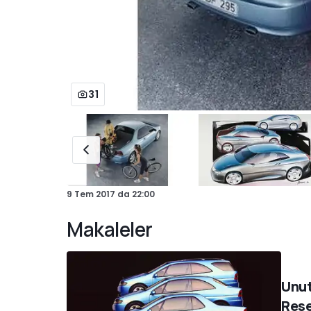
31
9 Tem 2017
da
22:00
Makaleler
Unut
Rese