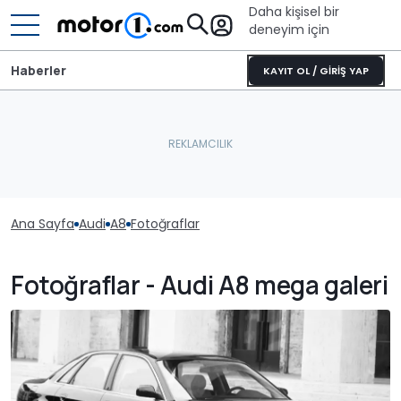
Daha kişisel bir
deneyim için
Haberler
KAYIT OL / GİRİŞ YAP
Ana Sayfa
Audi
A8
Fotoğraflar
Fotoğraflar - Audi A8 mega galeri