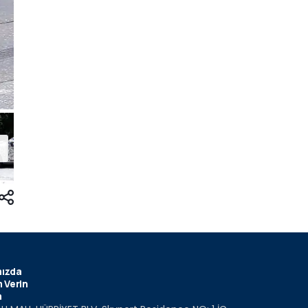
ızda
 Verin
m