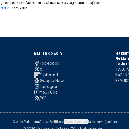
, çalınan bir Astra'nın sahibine kavuşmasını sağladı.
LOJİ
-
5 Tem 2017
Bizi Takip Edin
Hakkım
Reklam
Facebook
İletişi
X
YAKUPL
Flipboard
KAPI N
Google News
BEYLİK
Instagram
YouTube
RSS
Gizlilik Politikası
Çerez Politikası
Çerez Ayarları
Kullanım Şartları
© 2026 Motorsport Network. Tüm hakları saklıdır.