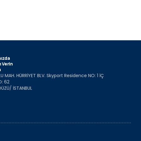
ızda
 Verin
m
U MAH. HÜRRİYET BLV. Skyport Residence NO: 1 İÇ
O: 62
DÜZÜ/ İSTANBUL