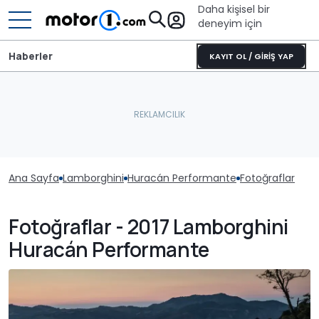
Daha kişisel bir
deneyim için
Haberler
KAYIT OL / GİRİŞ YAP
Ana Sayfa
Lamborghini
Huracán Performante
Fotoğraflar
Fotoğraflar - 2017 Lamborghini
Huracán Performante