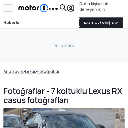
Daha kişisel bir
deneyim için
Haberler
KAYIT OL / GİRİŞ YAP
Ana Sayfa
Lexus
Fotoğraflar
Fotoğraflar - 7 koltuklu Lexus RX
casus fotoğrafları