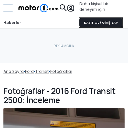
Daha kişisel bir
deneyim için
Haberler
KAYIT OL / GİRİŞ YAP
Ana Sayfa
Ford
Transit
Fotoğraflar
Fotoğraflar - 2016 Ford Transit
2500: İnceleme