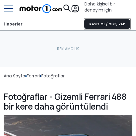
Daha kişisel bir
deneyim için
Haberler
KAYIT OL / GİRİŞ YAP
Ana Sayfa
Ferrari
Fotoğraflar
Fotoğraflar - Gizemli Ferrari 488
bir kere daha görüntülendi