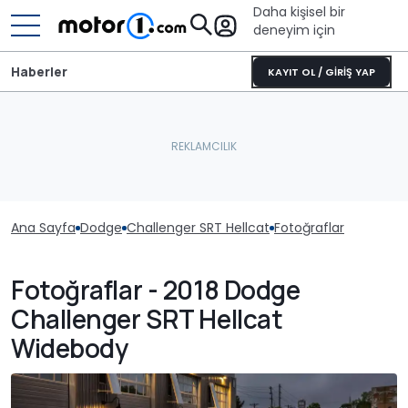
Daha kişisel bir
deneyim için
Haberler
KAYIT OL / GİRİŞ YAP
Ana Sayfa
Dodge
Challenger SRT Hellcat
Fotoğraflar
Fotoğraflar - 2018 Dodge
Challenger SRT Hellcat
Widebody