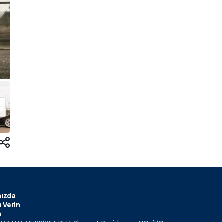
ızda
 Verin
m