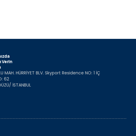
ızda
 Verin
m
U MAH. HÜRRİYET BLV. Skyport Residence NO: 1 İÇ
O: 62
DÜZÜ/ İSTANBUL