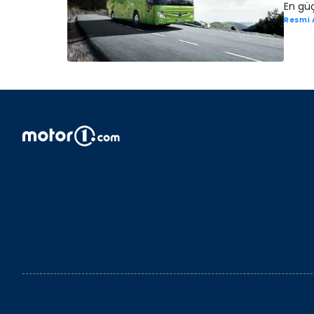
En güç
Resmi 