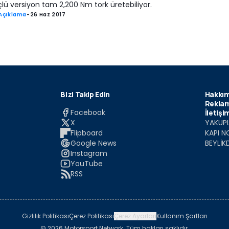
lü versiyon tam 2,200 Nm tork üretebiliyor.
Açıklama
-
26 Haz 2017
Bizi Takip Edin
Hakkım
Reklam
Facebook
İletişi
X
YAKUPL
Flipboard
KAPI N
Google News
BEYLİK
Instagram
YouTube
RSS
Gizlilik Politikası
Çerez Politikası
Çerez Ayarları
Kullanım Şartları
© 2026 Motorsport Network. Tüm hakları saklıdır.